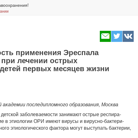
авоохранения!
вании
ость применения Эреспала
 при лечении острых
детей первых месяцев жизни
 академии последипломного образования, Москва
 детской заболеваемости занимают острые респира­
е в этиологии ОРИ имеют вирусы и вирусно-бактери-
ого этиологического фактора могут выступать бактерии,