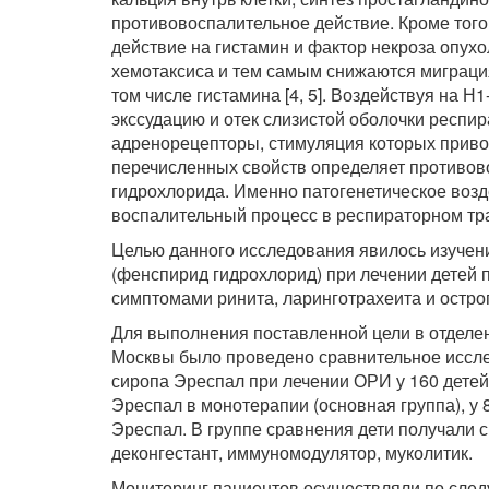
противовоспалительное действие. Кроме тог
действие на гистамин и фактор некроза опухо
хемотаксиса и тем самым снижаются миграция
том числе гистамина [4, 5]. Воздействуя на 
экссудацию и отек слизистой оболочки респир
адренорецепторы, стимуляция которых приводи
перечисленных свойств определяет противов
гидрохлорида. Именно патогенетическое воз
воспалительный процесс в респираторном тра
Целью данного исследования явилось изучен
(фенспирид гидрохлорид) при лечении детей
симптомами ринита, ларинготрахеита и острог
Для выполнения поставленной цели в отделен
Москвы было проведено сравнительное иссл
сиропа Эреспал при лечении ОРИ у 160 детей в
Эреспал в монотерапии (основная группа), у 
Эреспал. В группе сравнения дети получали 
деконгестант, иммуномодулятор, муколитик.
Мониторинг пациентов осуществляли по сле­