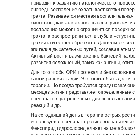
приводит к развитию патологического процесс
очередь воспаление охватывает клетки повер
тракта. Развивается местная воспалительная 
симптомы, как заложенность носа, ринорея и
воспаление может не ограничиться поверхно
тракта, а распространиться вглубь и «спусти
трахеита и острого бронхита. Длительное во
эпителия дыхательных путей, создавая этим 
Активный рост и размножение бактерий на ф
развития осложнений, таких как ангины, отиты
Для того чтобы ОРИ протекал и без осложне
самой ранней стадии. Это может быть достиг
терапии. Не всегда требуется сразу назначен
месяцев жизни представляет определенные сл
препаратов, разрешенных для использования у
реакций и др.
На сегодняшний день в терапии острых рес­
используется препарат противовоспалительно
Фенспирид гидрохлорид влияет на метаболиз
кальция внутрь клетки, синтез простагландино