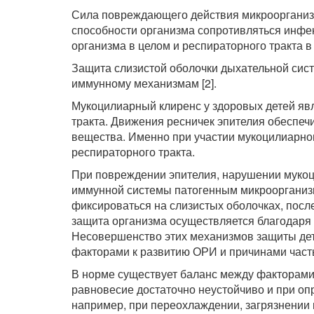
Сила повреждающего действия микроорганизмо
способности организма сопротивляться инфе
организма в целом и респираторного тракта в
Защита слизистой оболочки дыхательной сис
иммунному механизмам [2].
Мукоцилиарный клиренс у здоровых детей я
тракта. Движения ресничек эпителия обеспеч
вещества. Именно при участии мукоцилиарно
респираторного тракта.
При повреждении эпителия, нарушении мукоц
иммунной системы патогенным микроорганизм
фиксироваться на слизистых оболочках, посл
защита организма осуществляется благодаря
Несовершенство этих механизмов защиты де
факторами к развитию ОРИ и причинами часты
В норме существует баланс между факторами
равновесие достаточно неустойчиво и при оп
например, при переохлаждении, загрязнении 