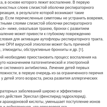
а, в основе которого лежит воспаление. В первую
хностных слоев слизистой оболочки респи­раторного
реакция, в результате которой возникают такие
 др. Если перечисленные симптомы не устранить вовремя,
стными слоями слизистой оболочки респираторного
ться» ниже, охватывая трахею, бронхи с развитием
спаление может привести к глубокому повреждению
условия для активации аутофлоры респираторного тракта.
оне ОРИ вирусной этиологии может быть причиной
, этмоидиты, обструктивные бронхиты и др. [1].
ний необходимо приостановить процесс воспаления на
нуто назначением патогенетической и этиотропной
ие системного антибиотика. Лечение детей первых
ожности, в первую очередь из-за ограниченного перечня
 детей этого возраста, риска развития аллергических
пираторных заболеваний широко и эффективно
го действия Эреспал (фенспирид гидрохлорид).
м арахидоновой кислоты, уменьшает поступление ионов
в и лейкотриенов, что определяет его