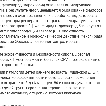
о, фенспирид гидрохлорид оказывает ингибирующее
ли, в результате чего уменьшается образование факторов
 клеток в очаг воспаления и выработка медиаторов, в
Н1-рецепторы респираторного тракта, препарат уменьшает
аторного тракта [6]. Фенспирид гидрохлорид блокирует a1-
т к гиперпродукции секрета [6]. Совокупность
оспалительное и бронхолитическое действие Фенспирида
действие Эреспала позволяет контролировать
кте.
ие эффективности и безопасности сиропа Эреспал
 первых 6 месяцев жизни, больных ОРИ, протекающими с
о простого бронхита.
ии патологии детей раннего возраста Тушинской ДГБ г.
едование эффективности и безопасности применения
 возрасте от 3 до 6 месяцев: 80 из них получали только
80 детей группы сравнения терапия не включала
симптоматическую терапию, которая включала
дующему плану: