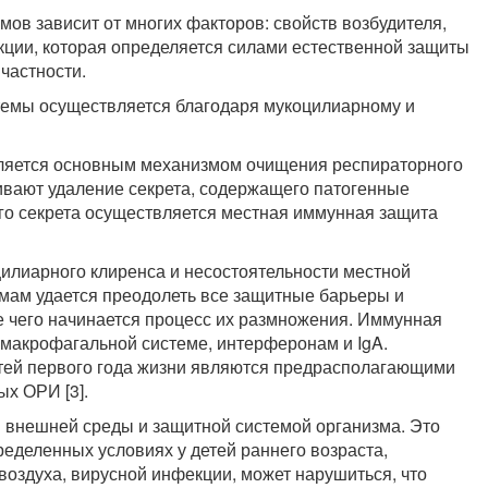
в зависит от многих факторов: свойств возбудителя,
кции, которая определяется силами естественной защиты
 частности.
темы осуществляется благодаря мукоцилиарному и
вляется основным механизмом очищения респираторного
ивают удаление секрета, содержащего патогенные
го секрета осуществляется местная иммунная защита
илиарного клиренса и несостоятельности местной
ам удается преодолеть все защитные барьеры и
е чего начинается процесс их размножения. Иммунная
 макрофагальной системе, интерферонам и IgA.
тей первого года жизни являются предрасполагающими
х ОРИ [3].
 внешней среды и защитной системой организма. Это
ределенных условиях у детей раннего возраста,
воздуха, вирусной инфекции, может нарушиться, что