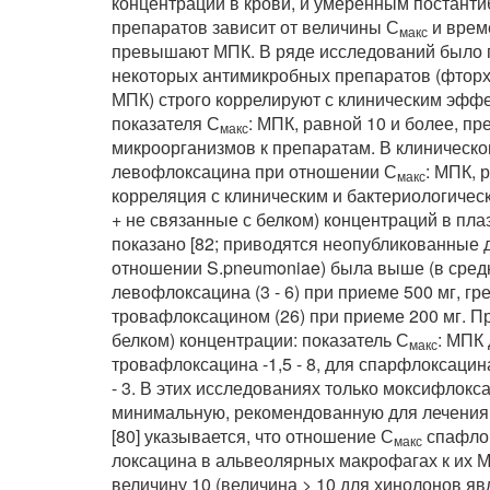
концентраций в крови, и умеренным постант
препаратов зависит от величины С
и време
макс
превышают МПК. В ряде исследований было 
некоторых антимикробных препаратов (фторх
МПК) строго коррелируют с клиническим эффект
показателя С
: МПК, равной 10 и более, п
макс
микроорганизмов к препаратам. В клиническо
левофлоксацина при отношении С
:
МПК, р
макс
корреляция с клиническим и бактериологичес
+ не связанные с белком) концентраций в пл
показано [82; приводятся неопубликованные да
отношении S.pneumoniae) была выше (в средн
левофлоксацина (3 - 6) при приеме 500 мг, гр
тровафлоксацином (26) при приеме 200 мг. П
белком) концентрации: показатель С
: МПК 
макс
тровафлоксацина -1,5 - 8, для спарфлоксацина
- 3. В этих исследованиях только моксифлокс
минимальную, рекомендованную для лечения 
[80] указывается, что отношение С
спафлок
макс
локсацина в альвеолярных макрофагах к их 
величину 10 (величина > 10 для хинолонов я