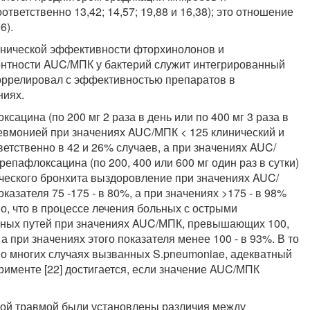
тветственно 13,42; 14,57; 19,88 и 16,38); это отношение
6).
инической эффективности фторхинолонов и
ентности AUC/МПК у бактерий служит интегрированный
 коррелировал с эффективностью препаратов в
ниях.
сацина (по 200 мг 2 раза в день или по 400 мг 3 раза в
евмонией при значениях AUC/МПК < 125 клинический и
етственно в 42 и 26% случаев, а при значениях AUC/
грепафлоксацина (по 200, 400 или 600 мг один раз в сутки)
ческого бронхита выздоровление при значениях AUC/
азателя 75 -175 - в 80%, а при значениях >175 - в 98%
но, что в процессе лечения больных с острыми
ных путей при значениях AUC/МПК, превышающих 100,
а при значениях этого показателя менее 100 - в 93%. В то
во многих случаях вызванных S.pneumoniae, адекватный
рименте [22] достигается, если значение AUC/МПК
кой травмой были установлены различия между