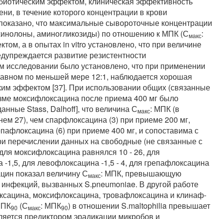
ибиотическим эффектом, клиническая эффективность
ни, в течение которого концентрации в крови
показано, что максимальные сывороточные концентрации
инолоны, аминогликозиды) по отношению к МПК (С
:
макс
ом, а в опытах in vitro установлено, что при величине
редупреждается развитие резистентности
м исследовании было установлено, что при применении
авном по меньшей мере 12:1, наблюдается хорошая
ким эффектом [37]. При использовании общих (связанные
азме моксифлоксацина после приема 400 мг было
нные Stass, Dalhoff], что величина С
: МПК (в
макс
ем 27), чем спарфлоксацина (3) при приеме 200 мг,
епафлоксацина (6) при приеме 400 мг, и сопоставима с
ри перечислении данных на свободные (не связанные с
для моксифлоксацина равнялся 10 - 26, для
 -1,5, для левофлоксацина -1,5 - 4, для грепафлоксацина
ацин показал величину С
: МПК, превышающую
макс
инфекций, вызванных S.pneumoniae. В другой работе
сацина, моксифлоксацина, тровафлоксацина и клинаф-
МПК
(С
: МПК
) в отношении S.maltophilia превышает
90
макс
90
вляется предиктором эрадикации микробов и