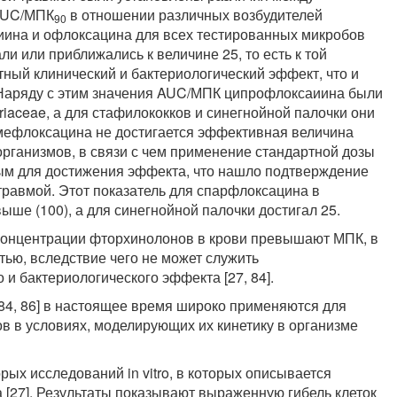
 AUC/МПК
в отношении различных возбудителей
90
ина и офлоксацина для всех тестированных микробов
ли или приближались к величине 25, то есть к той
тный клинический и бактериологический эффект, что и
Наряду с этим значения AUC/МПК ципрофлоксаиина были
eriaceae, а для стафилококков и синегнойной палочки они
мефлоксацина не достигается эффективная величина
рганизмов, в связи с чем применение стандартной дозы
тным для достижения эффекта, что нашло подтверждение
травмой. Этот показатель для спарфлоксацина в
ше (100), а для синегнойной палочки достигал 25.
о концентрации фторхинолонов в крови превышают МПК, в
ью, вследствие чего не может служить
и бактериологического эффекта [27, 84].
 84, 86] в настоящее время широко применяются для
в в условиях, моделирующих их кинетику в организме
ых исследований in vitro, в которых описывается
[27]. Результаты показывают выраженную гибель клеток