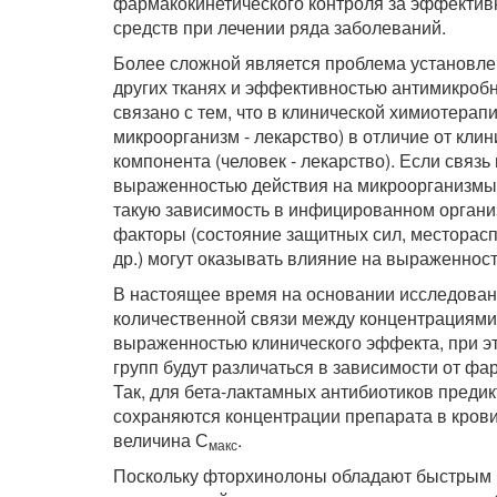
фармакокинетического контроля за эффектив
средств при лечении ряда заболеваний.
Более сложной является проблема установле
других тканях и эффективностью антимикроб
связано с тем, что в клинической химиотерап
микроорганизм - лекарство) в отличие от кли
компонента (человек - лекарство). Если свя
выраженностью действия на микроорганизмы in
такую зависимость в инфицированном организ
факторы (состояние защитных сил, месторас
др.) могут оказывать влияние на выраженнос
В настоящее время на основании исследований
количественной связи между концентрациями 
выраженностью клинического эффекта, при э
групп будут различаться в зависимости от фа
Так, для бета-лактамных антибиотиков предик
сохраняются концентрации препарата в кров
величина С
.
макс
Поскольку фторхинолоны обладают быстрым 