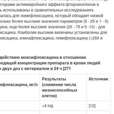
торами антимикробного эффекта фторхинолонов в
ть использованы в сравнительных исследованиях.
алась для ломефлоксацина, который обладает низкой
лько более высокие значения параметров (5 - 25 и 1 - 5)
а, еще более высокие значения (25 - 75 и 5 -10) - для
ксацина. Наиболее высокие величины установлены для
флоксацина, клинафлоксацина, гемифлоксацина (>250 и
 действию моксифлоксацина в отношении
изводящей концентрации препарата в крови людей
 двух доз с интервалом в 24 ч [271
Результаты
Источник
ифлоксацина, мг/л
(снижение числа
жизнеспособных
клеток)
<4 log
[12]