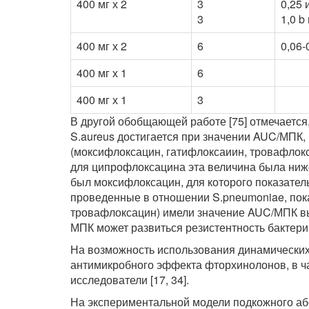
400 мг х 2
3
0,25 
3
1,0 b
400 мг х 2
6
0,06-
400 мг х 1
6
400 мг х 1
3
В другой обобщающей работе [75] отмечаетс
S.aureus достигается при значении AUC/МПК,
(моксифлоксацин, гатифлоксаиин, тровафлок
для ципрофлоксацина эта величина была ниж
был моксифлоксацин, для которого показате
проведенные в отношении S.pneumoniae, пока
тровафлоксацин) имели значение AUC/МПК вы
МПК может развиться резистентность бактери
На возможность использования динамических 
антимикробного эффекта фторхинолонов, в ч
исследователи [17, 34].
На экспериментальной модели подкожного абс