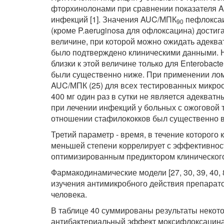
фторхинолонами при сравнении показателя
инфекций [1]. Значения AUC/МПК
пефлоксаи
90
(кроме P.aeruginosa для офлоксацина) достига
величине, при которой можно ожидать адеква
было подтверждено клиническими данными. 
близки к этой величине только для Enterobact
были существенно ниже. При применении ло
AUC/МПК (25) для всех тестированных микроо
400 мг один раз в сутки не является адеква
при лечении инфекций у больных с ожоговой 
отношении стафилококков был существенно вы
Третий параметр - время, в течение которог
меньшей степени коррелирует с эффективност
оптимизированным предиктором клинического 
Фармакодинамические модели [27, 30, 39, 40,
изучения антимикробного действия препарато
человека.
В таблице 40 суммированы результаты некотор
антибактериальный эффект моксифлоксацина 