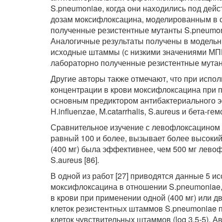
S.pneumoniae, когда они находились под дей
дозам моксифлоксацина, моделированным в 
полученные резистентные мутанты S.pneumon
Аналогичные результаты получены в модельных 
исходные штаммы (с низкими значениями МП
лабораторно полученные резистентные мутан
Другие авторы также отмечают, что при испол
концентрации в крови моксифлоксацина при п
основным предиктором антибактериального э
H.influenzae, M.catarrhalis, S.aureus и бета-ге
Сравнительное изучение с левофлоксацином 
равный 100 и более, вызывает более высоки
(400 мг) была эффективнее, чем 500 мг лево
S.aureus [86].
В одной из работ [27] приводятся данные 5 и
моксифлоксацина в отношении S.pneumoniae, 
в крови при применении одной (400 мг) или дву
клеток резистентных штаммов S.pneumoniae пр
клеток чувствительных штаммов (log 3,5-5). А