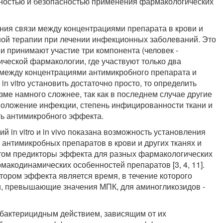
ностью и безопасностью применения фармакологических
ния связи между концентрациями препарата в крови и
ной терапии при лечении инфекционных заболеваний. Это
ии принимают участие три компонента (человек -
нической фармакологии, где участвуют только два
зь между концентрациями антимикробного препарата и
 vitro установить достаточно просто, то определить
ме намного сложнее, так как в последнем случае другие
положение инфекции, степень инфицированности ткани и
ть антимикробного эффекта.
 in vitro и in vivo показана возможность установления
антимикробных препаратов в крови и других тканях и
том предикторы эффекта для разных фармакологических
рмакодинамических особенностей препаратов [3, 4, 11].
тором эффекта является время, в течение которого
и, превышающие значения МПК, для аминогликозидов -
бактерицидным действием, зависящим от их