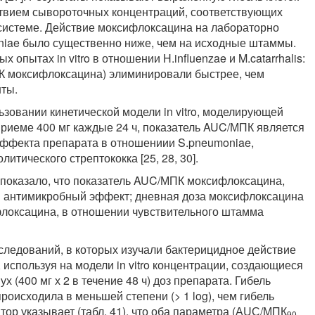
ствием сывороточных концентраций, соответствующих
системе. Действие моксифлоксацина на лабораторно
iae было существенно ниже, чем на исходные штаммы.
опытах in vitro в отношении H.influenzae и M.catarrhalis:
К моксифлоксацина) элиминировали быстрее, чем
ты.
ьзовании кинетической модели in vitro, моделирующей
риеме 400 мг каждые 24 ч, показатель AUC/МПК является
ффекта препарата в отношениии S.pneumoniae,
молитического стрептококка [25, 28, 30].
показало, что показатель AUC/МПК моксифлоксацина,
й антимикробный эффект; дневная доза моксифлоксацина
флоксацина, в отношении чувствительного штамма
сследований, в которых изучали бактерицидное действие
используя на модели in vitro концентрации, создающиеся
х (400 мг х 2 в течение 48 ч) доз препарата. Гибель
оисходила в меньшей степени (> 1 log), чем гибель
втор указывает (табл. 41), что оба параметра (АUС/МПК
90