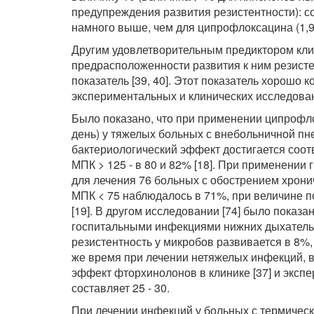
предупреждения развития резистентности): соо
намного выше, чем для ципрофлоксацина (1,9
Другим удовлетворительным предиктором кл
предрасположенности развития к ним резист
показатель [39, 40]. Этот показатель хорошо
экспериментальных и клинических исследова
Было показано, что при применении ципрофлок
день) у тяжелых больных с внебольничной пн
бактериологический эффект достигается соотв
МПК > 125 - в 80 и 82% [18]. При применении 
для лечения 76 больных с обострением хрони
МПК < 75 наблюдалось в 71%, при величине пок
[19]. В другом исследовании [74] было показа
госпитальными инфекциями нижних дыхатель
резистентность у микробов развивается в 8%, 
же время при лечении нетяжелых инфекций, 
эффект фторхинолонов в клинике [37] и экспе
составляет 25 - 30.
При лечении инфекций у больных с термичес