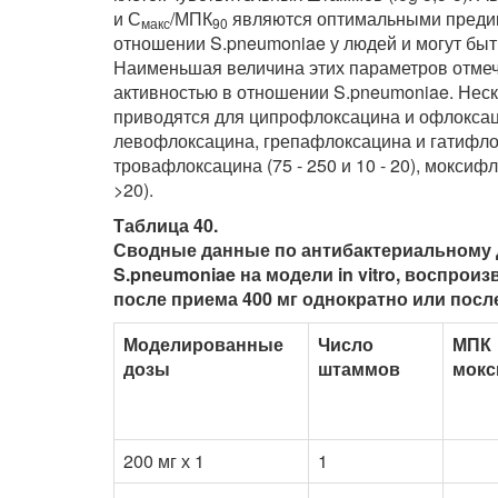
и С
/МПК
являются оптимальными предик
макс
90
отношении S.pneumoniae у людей и могут бы
Наименьшая величина этих параметров отмеч
активностью в отношении S.pneumoniae. Неско
приводятся для ципрофлоксацина и офлоксацин
левофлоксацина, грепафлоксацина и гатифло
тровафлоксацина (75 - 250 и 10 - 20), мокси
>20).
Таблица 40.
Сводные данные по антибактериальному
S.pneumoniae на модели in vitro, воспро
после приема 400 мг однократно или после
Моделированные
Число
МПК
дозы
штаммов
мокс
200 мг х 1
1