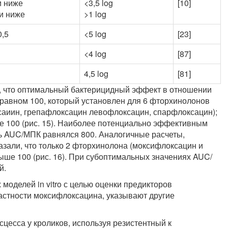
и ниже
<3,5 log
[10]
 и ниже
>1 log
0,5
<5 log
[23]
<4 log
[87]
4,5 log
[81]
я, что оптимальный бактерицидный эффект в отношении
 равном 100, который установлен для 6 фторхинолонов
саиин, грепафлоксацин левофлоксацин, спарфлоксацин);
е 100 (рис. 15). Наиболее потенциально эффективным
ль AUC/МПК равнялся 800. Аналогичные расчеты,
зали, что только 2 фторхинолона (моксифлоксацин и
ше 100 (рис. 16). При субоптимальных значениях AUC/
й.
моделей in vitro с целью оценки предикторов
астности моксифлоксацина, указывают другие
цесса у кроликов, используя резистентный к