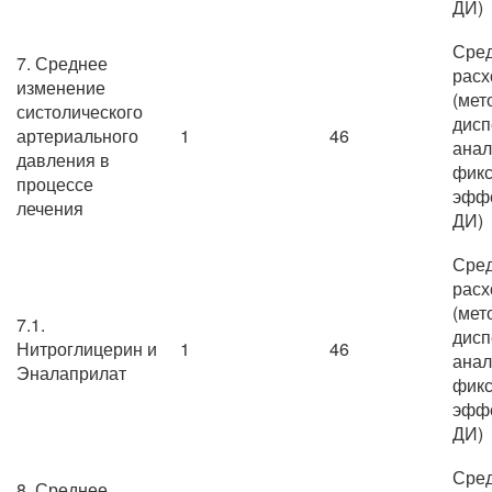
ДИ)
Сре
7. Среднее
расх
изменение
(мет
систолического
дисп
артериального
1
46
анал
давления в
фик
процессе
эффе
лечения
ДИ)
Сре
расх
(мет
7.1.
дисп
Нитроглицерин и
1
46
анал
Эналаприлат
фик
эффе
ДИ)
Сре
8. Среднее