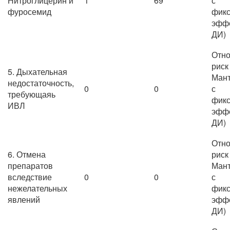
Нитроглицерин и
1
69
с
фуросемид
фик
эффе
ДИ)
Отно
риск
5. Дыхательная
Мант
недостаточность,
0
0
с
требующаяь
фик
ИВЛ
эффе
ДИ)
Отно
6. Отмена
риск
препаратов
Мант
вследствие
0
0
с
нежелательных
фик
явлений
эффе
ДИ)