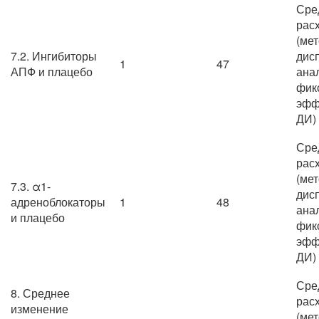
Сре
рас
(ме
7.2. Ингибиторы
дис
1
47
АПФ и плацебо
ана
фик
эфф
ДИ)
Сре
рас
(ме
7.3. α1-
дис
адреноблокаторы
1
48
ана
и плацебо
фик
эфф
ДИ)
Сре
8. Среднее
рас
изменение
(ме