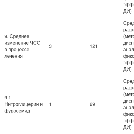
эффе
ДИ)
Сре
расх
9. Среднее
(мет
изменение ЧСС
дисп
3
121
в процессе
анал
лечения
фик
эффе
ДИ)
Сре
расх
(мет
9.1.
дисп
Нитроглицерин и
1
69
анал
фуросемид
фик
эффе
ДИ)