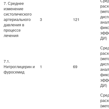
Сре
7. Среднее
расх
изменение
(мет
систолического
дисп
артериального
3
121
анал
давления в
фик
процессе
эффе
лечения
ДИ)
Сре
расх
(мет
7.1.
дисп
Нитроглицерин и
1
69
анал
фуросемид
фик
эффе
ДИ)
Сре
расх
(мет