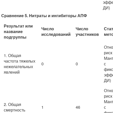
эффе
ДИ)
Сравнение 5. Нитраты и ингибиторы АПФ
Результат или
Число
Число
Ста
название
исследований
участников
мет
подгруппы
Отно
риск
1. Общая
Мант
частота тяжелых
0
0
с
нежелательных
фик
явлений
эффе
ДИ)
Отно
риск
Мант
2. Общая
1
46
с
смертность
фик