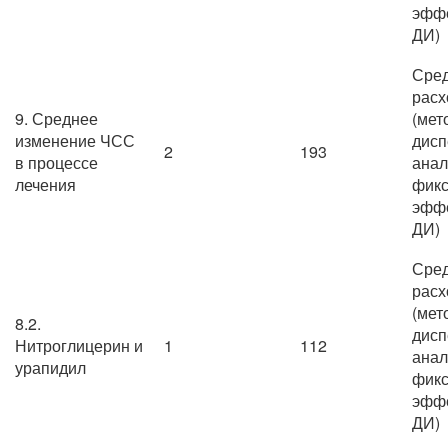
эффе
ДИ)
Сре
расх
9. Среднее
(мет
изменение ЧСС
дисп
2
193
в процессе
анал
лечения
фик
эффе
ДИ)
Сре
расх
(мет
8.2.
дисп
Нитроглицерин и
1
112
анал
урапидил
фик
эффе
ДИ)