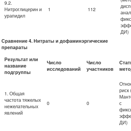
9.2.
дисп
Нитроглицерин и
1
112
анал
урапидил
фик
эффе
ДИ)
Сравнение 4. Нитраты и дофаминэргические
препараты
Результат или
Число
Число
Стат
название
исследований
участников
мето
подгруппы
Отно
риск 
1. Общая
Мант
частота тяжелых
0
0
с
нежелательных
фикс
явлений
эффе
ДИ)