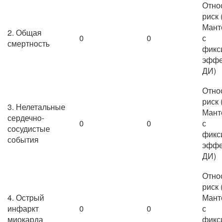
Отно
риск 
Мант
2. Общая
0
0
с
смертность
фикс
эффе
ДИ)
Отно
риск 
3. Нелетальные
Мант
сердечно-
0
0
с
сосудистые
фикс
события
эффе
ДИ)
Отно
риск 
4. Острый
Мант
инфаркт
0
0
с
миокарда
фикс