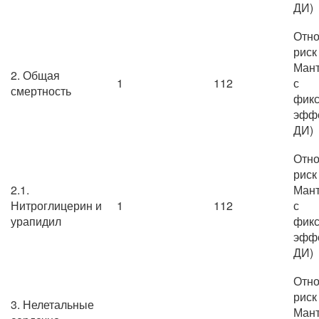
ДИ)
Отно
риск
Мант
2. Общая
1
112
с
смертность
фик
эффе
ДИ)
Отно
риск
2.1.
Мант
Нитроглицерин и
1
112
с
урапидил
фик
эффе
ДИ)
Отно
риск
3. Нелетальные
Мант