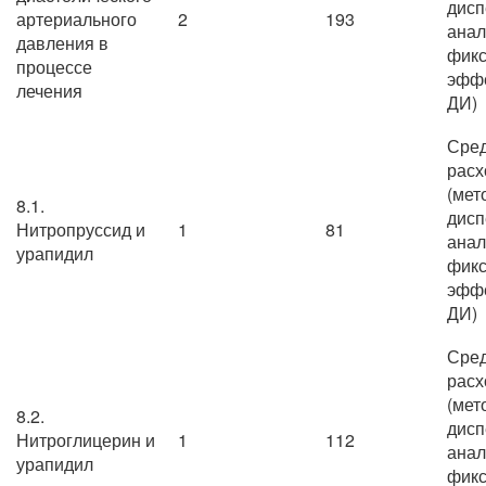
дисп
артериального
2
193
анал
давления в
фик
процессе
эффе
лечения
ДИ)
Сре
расх
(мет
8.1.
дисп
Нитропруссид и
1
81
анал
урапидил
фик
эффе
ДИ)
Сре
расх
(мет
8.2.
дисп
Нитроглицерин и
1
112
анал
урапидил
фик