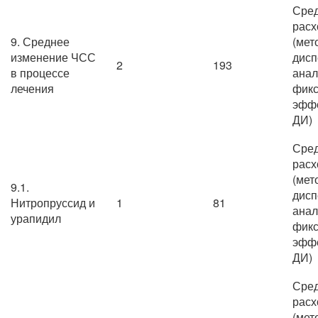
Сре
расх
9. Среднее
(мет
изменение ЧСС
дисп
2
193
в процессе
анал
лечения
фик
эффе
ДИ)
Сре
расх
(мет
9.1.
дисп
Нитропруссид и
1
81
анал
урапидил
фик
эффе
ДИ)
Сре
расх
(мет