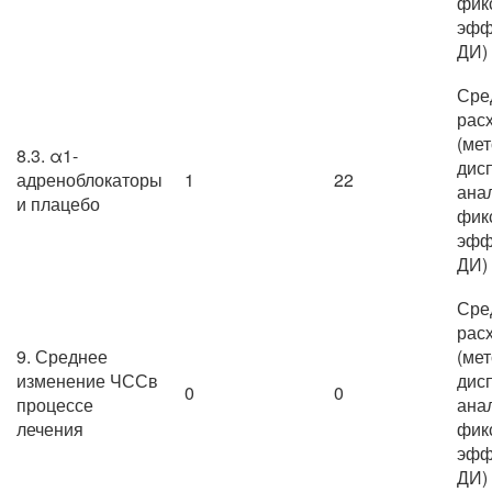
фик
эфф
ДИ)
Сре
рас
(ме
8.3. α1-
дис
адреноблокаторы
1
22
ана
и плацебо
фик
эфф
ДИ)
Сре
рас
9. Среднее
(ме
изменение ЧССв
дис
0
0
процессе
ана
лечения
фик
эфф
ДИ)