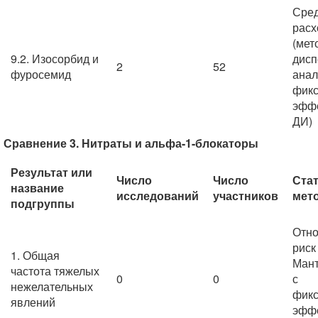
Сре
расх
(мет
9.2. Изосорбид и
дисп
2
52
фуросемид
анал
фик
эффе
ДИ)
Сравнение 3. Нитраты и альфа-1-блокаторы
Результат или
Число
Число
Ста
название
исследований
участников
мет
подгруппы
Отно
риск
1. Общая
Мант
частота тяжелых
0
0
с
нежелательных
фик
явлений
эффе