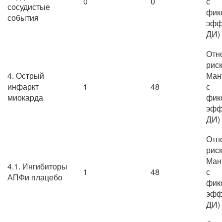
0
0
с
сосудистые
фик
события
эфф
ДИ)
Отн
риск
4. Острый
Ман
инфаркт
1
48
с
миокарда
фик
эфф
ДИ)
Отн
риск
Ман
4.1. Ингибиторы
1
48
с
АПФи плацебо
фик
эфф
ДИ)