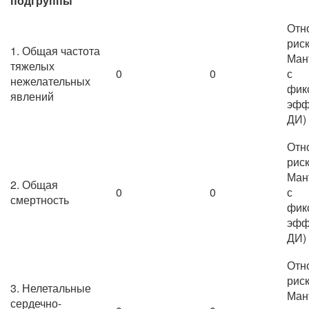
подгруппы
Отн
риск
1. Общая частота
Ман
тяжелых
0
0
с
нежелательных
фик
явлений
эфф
ДИ)
Отн
риск
Ман
2. Общая
0
0
с
смертность
фик
эфф
ДИ)
Отн
риск
3. Нелетальные
Ман
сердечно-