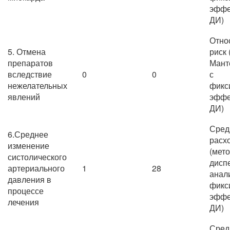
эффе
ДИ)
Отно
5. Отмена
риск 
препаратов
Мант
вследствие
0
0
с
нежелательных
фикс
явлений
эффе
ДИ)
Сред
6.Среднее
расх
изменение
(мет
систолического
дисп
артериального
1
28
анал
давления в
фикс
процессе
эффе
лечения
ДИ)
Сред