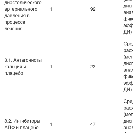
диастолического
дис
артериального
1
92
ана
давления в
фик
процессе
эфф
лечения
ДИ)
Сре
рас
(ме
8.1. Антагонисты
дис
кальция и
1
23
ана
плацебо
фик
эфф
ДИ)
Сре
рас
(ме
8.2. Ингибиторы
дис
1
47
АПФ и плацебо
ана