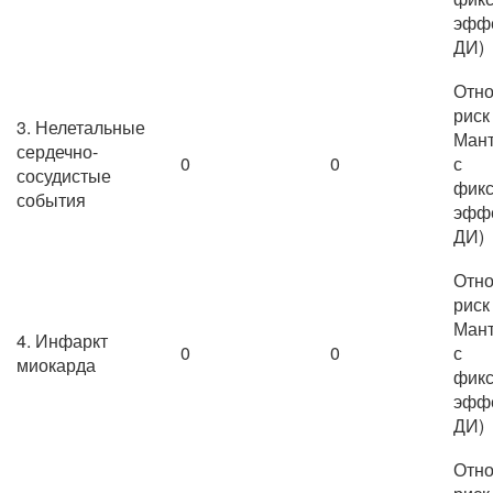
эффе
ДИ)
Отно
риск
3. Нелетальные
Мант
сердечно-
0
0
с
сосудистые
фик
события
эффе
ДИ)
Отно
риск
Мант
4. Инфаркт
0
0
с
миокарда
фик
эффе
ДИ)
Отно