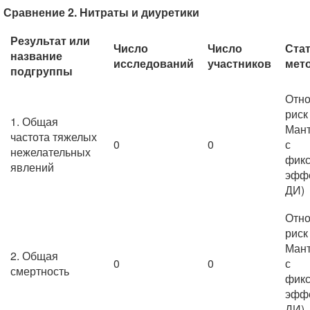
Сравнение 2. Нитраты и диуретики
Результат или
Число
Число
Ста
название
исследований
участников
мет
подгруппы
Отно
риск
1. Общая
Мант
частота тяжелых
0
0
с
нежелательных
фик
явлений
эффе
ДИ)
Отно
риск
Мант
2. Общая
0
0
с
смертность
фик
эффе
ДИ)