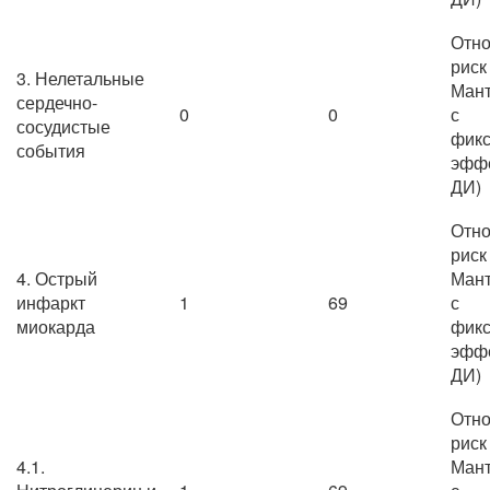
Отно
риск
3. Нелетальные
Мант
сердечно-
0
0
с
сосудистые
фик
события
эффе
ДИ)
Отно
риск
4. Острый
Мант
инфаркт
1
69
с
миокарда
фик
эффе
ДИ)
Отно
риск
4.1.
Мант