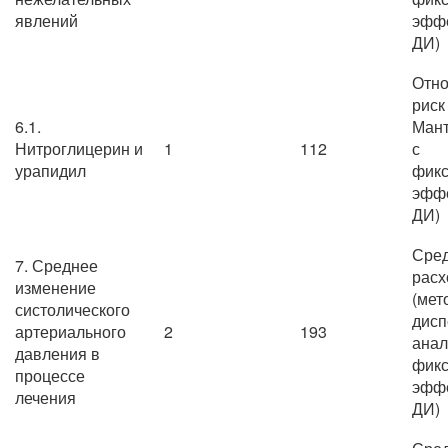
явлений
эффе
ДИ)
Отно
риск
6.1.
Мант
Нитроглицерин и
1
112
с
урапидил
фик
эффе
ДИ)
Сре
7. Среднее
расх
изменение
(мет
систолического
дисп
артериального
2
193
анал
давления в
фик
процессе
эффе
лечения
ДИ)