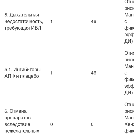
Отн
риск
5. Дыхательная
Ман
недостаточность,
1
46
с
требующая ИВЛ
фик
эфф
ДИ)
Отн
риск
Ман
5.1. Ингибиторы
1
46
с
АПФ и плацебо
фик
эфф
ДИ)
Отн
6. Отмена
риск
препаратов
Ман
вследствие
0
0
Хен
нежелательных
фик