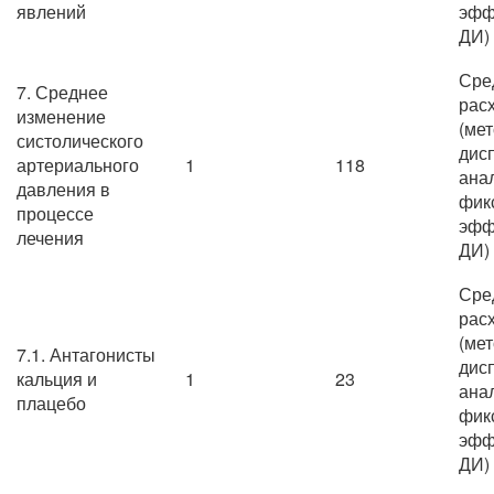
явлений
эфф
ДИ)
Сре
7. Среднее
рас
изменение
(ме
систолического
дис
артериального
1
118
ана
давления в
фик
процессе
эфф
лечения
ДИ)
Сре
рас
(ме
7.1. Антагонисты
дис
кальция и
1
23
ана
плацебо
фик
эфф
ДИ)