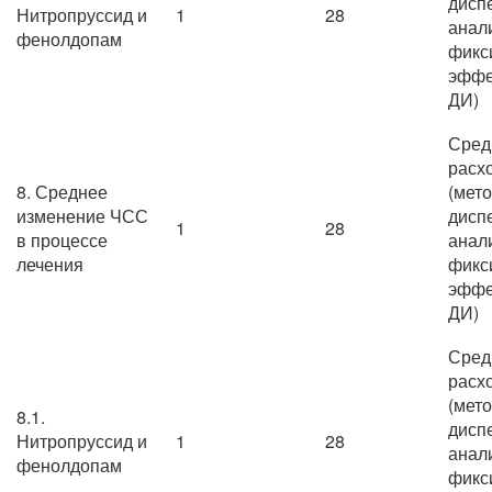
дисп
Нитропруссид и
1
28
анал
фенолдопам
фикс
эффе
ДИ)
Сред
расх
8. Среднее
(мет
изменение ЧСС
дисп
1
28
в процессе
анал
лечения
фикс
эффе
ДИ)
Сред
расх
(мет
8.1.
дисп
Нитропруссид и
1
28
анал
фенолдопам
фикс