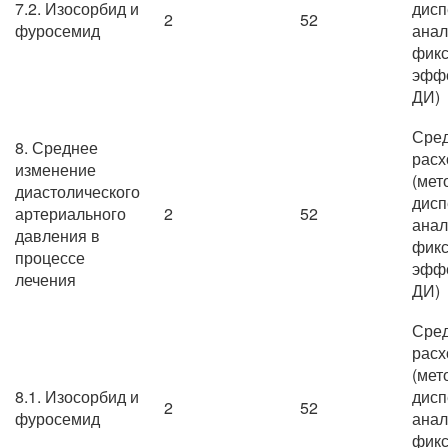
7.2. Изосорбид и
дисп
2
52
фуросемид
анал
фик
эффе
ДИ)
Сре
8. Среднее
расх
изменение
(мет
диастолического
дисп
артериального
2
52
анал
давления в
фик
процессе
эффе
лечения
ДИ)
Сре
расх
(мет
8.1. Изосорбид и
дисп
2
52
фуросемид
анал
фик