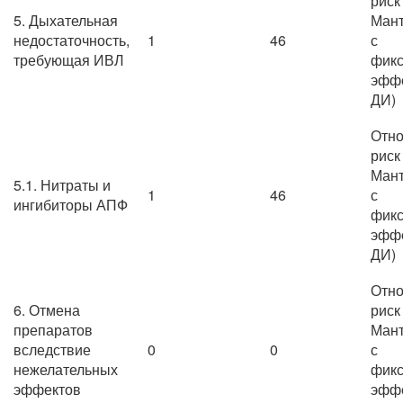
риск
5. Дыхательная
Мант
недостаточность,
1
46
с
требующая ИВЛ
фик
эффе
ДИ)
Отно
риск
Мант
5.1. Нитраты и
1
46
с
ингибиторы АПФ
фик
эффе
ДИ)
Отно
6. Отмена
риск
препаратов
Мант
вследствие
0
0
с
нежелательных
фик
эффектов
эффе