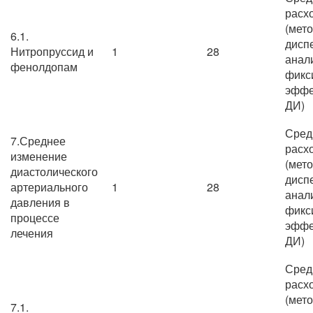
расх
(мет
6.1.
дисп
Нитропруссид и
1
28
анал
фенолдопам
фикс
эффе
ДИ)
Сред
7.Среднее
расх
изменение
(мет
диастолического
дисп
артериального
1
28
анал
давления в
фикс
процессе
эффе
лечения
ДИ)
Сред
расх
(мет
7.1.