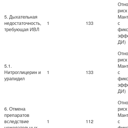
Отно
риск
5. Дыхательная
Мант
недостаточность,
1
133
с
требующая ИВЛ
фик
эффе
ДИ)
Отно
риск
5.1.
Мант
Нитроглицерин и
1
133
с
урапидил
фик
эффе
ДИ)
Отно
6. Отмена
риск
препаратов
Мант
вследствие
1
112
с
нежелательных
фик