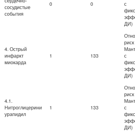
сердечно-
0
0
с
сосудистые
фик
события
эффе
ДИ)
Отно
риск
4. Острый
Мант
инфаркт
1
133
с
миокарда
фик
эффе
ДИ)
Отно
риск
4.1.
Мант
Нитроглицерини
1
133
с
урапидил
фик
эффе
ДИ)