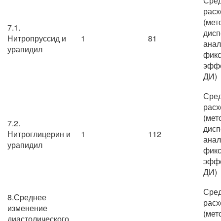
Сре
расх
(мет
7.1.
дисп
Нитропруссид и
1
81
анал
урапидил
фик
эффе
ДИ)
Сре
расх
(мет
7.2.
дисп
Нитроглицерин и
1
112
анал
урапидил
фик
эффе
ДИ)
Сре
8.Среднее
расх
изменение
(мет
диастолического