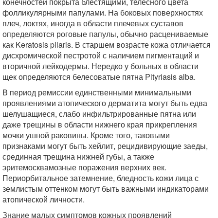
конечностей покрыта блестящими, телесного цвета
фолликулярными папулами. На боковых поверхностях
плеч, локтях, иногда в области плечевых суставов
определяются роговые папулы, обычно расцениваемые
как Keratosis pilaris. В старшем возрасте кожа отличается
дисхромической пестротой с наличием пигментаций и
вторичной лейкодермы. Нередко у больных в области
щек определяются белесоватые пятна Pityriasis alba.
В период ремиссии единственными минимальными
проявлениями атопического дерматита могут быть едва
шелушащиеся, слабо инфильтрированные пятна или
даже трещины в области нижнего края прикрепления
мочки ушной раковины. Кроме того, таковыми
признаками могут быть хейлит, рецидивирующие заеды,
срединная трещина нижней губы, а также
эритемосквамозные поражения верхних век.
Периорбитальное затемнение, бледность кожи лица с
землистым оттенком могут быть важными индикаторами
атопической личности.
Знание малых симптомов кожных проявлений