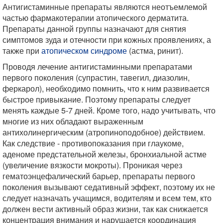
Антигистаминные препараты являются неотъемлемой
частью фармакотерапии атопического дерматита.
Препараты данной группы назначают для снятия
симптомов зуда и отечности при кожных проявлениях, а
также при
атопическом синдроме
(астма, ринит).
Проводя лечение антигистаминными препаратами
первого поколения (супрастин, тавегил, диазолин,
феркарол), необходимо помнить, что к ним развивается
быстрое привыкание. Поэтому препараты следует
менять каждые 5-7 дней. Кроме того, надо учитывать, что
многие из них обладают выраженным
антихолинергическим (атропиноподобное) действием.
Как следствие - противопоказания при глаукоме,
аденоме предстательной железы, бронхиальной астме
(увеличение вязкости мокроты). Проникая через
гематоэнцефалический барьер, препараты первого
поколения вызывают седативный эффект, поэтому их не
следует назначать учащимся, водителям и всем тем, кто
должен вести активный образ жизни, так как снижается
концентрация внимания и нарушается координация