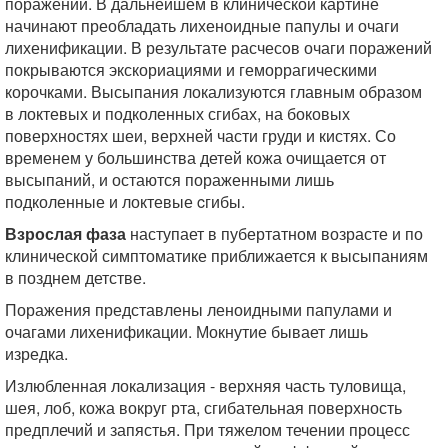
поражений. В дальнейшем в клинической картине
начинают преобладать лихеноидные папулы и очаги
лихенификации. В результате расчесoв очаги поражений
покрываются экскориациями и геморрагическими
корочками. Высыпания локализуются главным образом
в локтевых и подколенных сгибах, на боковых
поверхностях шеи, верхней части груди и кистях. Со
временем у большинства детей кожа очищается от
высыпаний, и остаются пораженными лишь
подколенные и локтевые cгибы.
Взрослая фаза
наступает в пубертатном возрасте и по
клинической симптоматике приближается к высыпаниям
в позднем детстве.
Поражения представлены леноидными папулами и
очагами лихенификации. Мокнутие бывает лишь
изредка.
Излюбленная локализация - верхняя часть туловища,
шея, лоб, кожа вокруг рта, сгибательная поверхность
предплечий и запястья. При тяжелом течении процесс