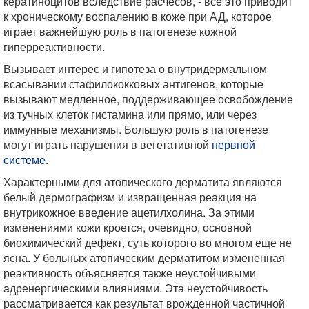
кератиноцитов вследствие расчесов, - все это приводит
к хроническому воспалению в коже при АД, которое
играет важнейшую роль в патогенезе кожной
гиперреактивности.
Вызывает интерес и гипотеза о внутридермальном
всасывании стафилококковых антигенов, которые
вызывают медленное, поддерживающее освобождение
из тучных клеток гистамина или прямо, или через
иммунные механизмы. Большую роль в патогенезе
могут играть нарушения в вегетативной
нервной
системе
.
Характерными для атопического дерматита являются
белый дермографизм и извращенная реакция на
внутрикожное введение ацетилхолина. За этими
изменениями кожи кроется, очевидно, основной
биохимический дефект, суть которого во многом еще не
ясна. У больных атопическим дерматитом измененная
реактивность объясняется также неустойчивыми
адренергическими влияниями. Эта неустойчивость
рассматривается как результат врожденной частичной