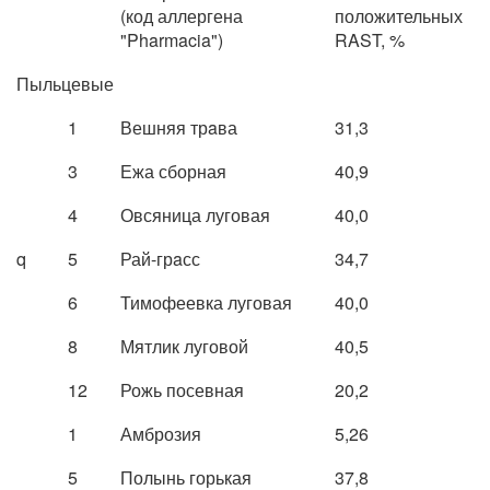
(код аллергена
положительных
"Pharmacia")
RAST, %
Пыльцевые
1
Вешняя трaва
31,3
3
Ежа сборная
40,9
4
Овсяница луговая
40,0
q
5
Рай-грaсс
34,7
6
Тимофеевка луговая
40,0
8
Мятлик луговой
40,5
12
Рожь посевная
20,2
1
Амброзия
5,26
5
Полынь горькая
37,8