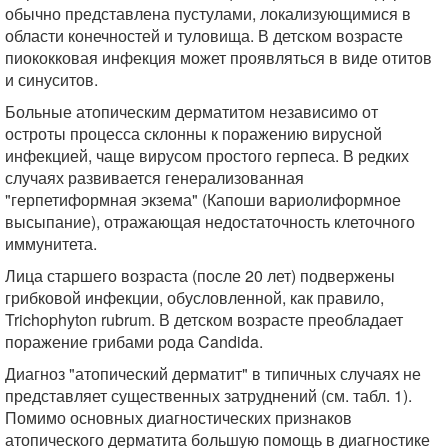
обычно представлена пустулами, локализующимися в
области конечностей и туловища. В детском возрасте
пиококковая инфекция может проявляться в виде отитов
и синуситов.
Больные атопическим дерматитом независимо от
остроты процесса склонны к поражению вирусной
инфекцией, чаще вирусом простого герпеса. В редких
случаях развивается генерализованная
"герпетиформная экзема" (Капоши вариолиформное
высыпание), отражающая недостаточность клеточного
иммунитета.
Лица старшего возраста (после 20 лет) подвержены
грибковой инфекции, обусловленной, как правило,
Trichophyton rubrum. В детском возрасте преобладает
поражение грибами рода Candida.
Диагноз "атопический дерматит" в типичных случаях не
представляет существенных затруднений (см. табл. 1).
Помимо основных диагностических признаков
атопического дерматита большую помощь в диагностике