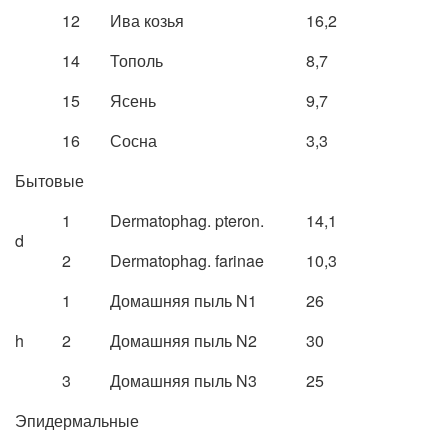
12
Ива козья
16,2
14
Тополь
8,7
15
Ясень
9,7
16
Сосна
3,3
Бытовые
1
Dermatophag. pteron.
14,1
d
2
Dermatophag. farinae
10,3
1
Домашняя пыль N1
26
h
2
Домашняя пыль N2
30
3
Домашняя пыль N3
25
Эпидермальные