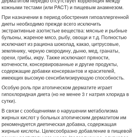
дерматитом нередко отсутствует корреляция между
кожными тестами (или PACT) и пищевым анамнезом.
При назначении в период обострения гипоaллергенной
диеты необходимо прежде всего исключить
экстрактивные азотистые вещества: мясные и рыбные
бульоны, жареное мясо, рыбу, овощи и т.д. Полностью
исключают из рациона шоколад, какао, цитрусовые,
землянику, черную смородину, дыню, мед, гранаты,
орехи, грибы, икру. Также исключают пряности,
копчености, консервированные и другие продукты,
содержащие добавки консервантов и красителей,
имеющих высокую сенсибилизирующую способность.
Особую роль при атопическом дерматите играет
гипохлоридная диета (но не менее 3 г натрия хлорида в
сутки).
В связи с сообщениями о нарушении метаболизма
жирных кислот у больных атопическим дерматитом им
рекомендуется диетическая добавка, содержащая
жирные кислоты. Целесообразно добавление в пищевой