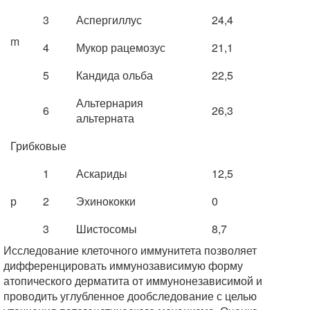
3
Аспергиллус
24,4
m
4
Мукор рацемозус
21,1
5
Кандида ольба
22,5
Альтернария
6
26,3
альтернaта
Грибковые
1
Аскариды
12,5
р
2
Эхинококки
0
3
Шистосомы
8,7
Исследование клеточного иммунитета позволяет
дифференцировать иммунозависимую форму
атопического дерматита от иммунонезависимой и
проводить углубленное дообследование с целью