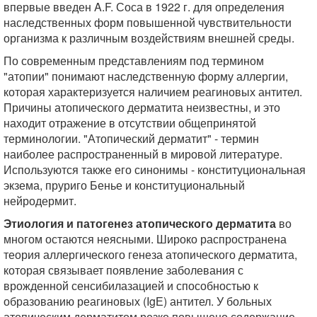
впервые введен A.F. Соса в 1922 г. для определения
наследственных форм повышенной чувствительности
организма к различным воздействиям внешней среды.
По современным представлениям под термином
"атопии" понимают наследственную форму аллергии,
которая характеризуется наличием реагиновых антител.
Причины атопического дерматита неизвестны, и это
находит отражение в отсутствии общепринятой
терминологии. "Атопический дерматит" - термин
наиболее распространенный в мировой литературе.
Используются также его синонимы - конституциональная
экзема, пруриго Бенье и конституциональный
нейродермит.
Этиология и патогенез атопического дерматита
во
многом остаются неясными. Широко распространена
теория аллергического генеза атопического дерматита,
которая связывает появление заболевания с
врожденной сенсибилазацией и способностью к
образованию реагиновых (IgЕ) антител. У больных
атопическим дерматитом резко повышено содержание