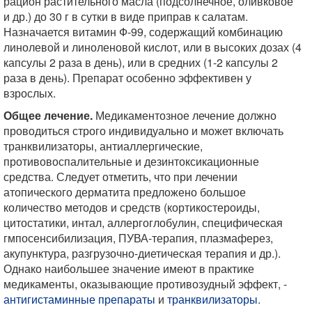
рацион растительного масла (подсолнечное, оливковое
и др.) до 30 г в сутки в виде приправ к салатам.
Назначается витамин Ф-99, содержащий комбинацию
линолевой и линоленовой кислот, или в высоких дозах (4
капсулы 2 раза в день), или в средних (1-2 капсулы 2
раза в день). Препарат особенно эффективен у
взрослых.
Общее лечение.
Медикаментозное лечение должно
проводиться строго индивидуально и может включать
транквилизаторы, антиаллергические,
противовоспалительные и дезинтоксикационные
средства. Следует отметить, что при лечении
атопического дерматита предложено большое
количество методов и средств (кортикостероиды,
цитостатики, интал, аллергоглобулин, специфическая
гмпосенсибилизация, ПУВА-терапия, плазмаферез,
акупунктура, разгрузочно-диетическая терапия и др.).
Однако наибольшее значение имеют в практике
медикаменты, оказывающие противозудный эффект, -
антигистаминные препараты
и
транквилизаторы
.