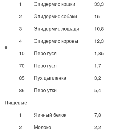
1
Эпидермис кошки
33,3
2
Эпидермис собаки
15
3
Эпидермис лошади
10,8
4
Эпидермис коровы
12,3
e
10
Перо гуся
1,85
70
Перо гуся
1,7
85
Пух цыпленка
3,2
86
Перо утки
5,4
Пищевые
1
Яичный белок
7,8
2
Молоко
2,2