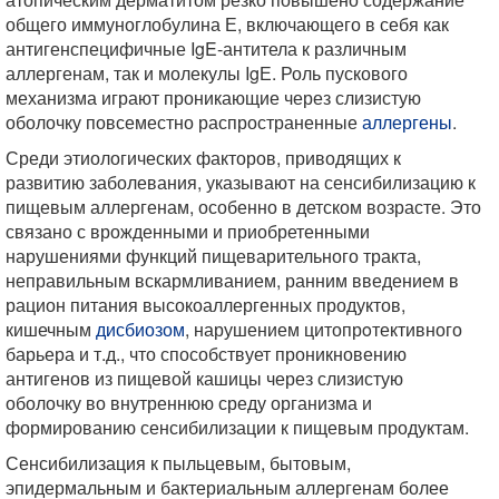
общего иммуноглобулина Е, включающего в себя как
антигенспецифичные IgE-антитела к различным
аллергенам, так и молекулы IgЕ. Роль пускового
механизма играют проникающие через слизистую
оболочку повсеместно распространенные
аллергены
.
Среди этиологических факторов, приводящих к
развитию заболевания, указывают на сенсибилизацию к
пищевым аллергенам, особенно в детском возрасте. Это
связано с врожденными и приобретенными
нарушениями функций пищеварительного тракта,
неправильным вскармливанием, ранним введением в
рацион питания высокоаллергенных продуктов,
кишечным
дисбиозом
, нарушением цитопрoтективного
барьера и т.д., что способствует проникновению
антигенов из пищевой кашицы через слизистую
оболочку во внутреннюю среду организма и
формированию сенсибилизации к пищевым продуктам.
Сенсибилизация к пыльцевым, бытовым,
эпидермальным и бактериальным аллергенам более