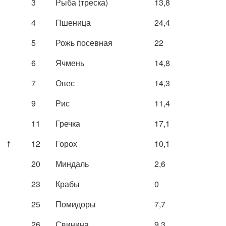
3
Рыба (треска)
13,8
4
Пшеница
24,4
5
Рожь посевная
22
6
Ячмень
14,8
7
Овес
14,3
9
Рис
11,4
11
Гречка
17,1
f
12
Горох
10,1
20
Миндаль
2,6
23
Крабы
0
25
Помидоры
7,7
26
Свинина
9,3