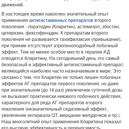
движений.
В настоящее время накоплен значительный опыт
применения
антигистаминных препаратов
второго
поколения - лоратодин (Кларитин), астемизол, эбостин,
цетиризин, фексофенадин. К препаратам второго
поколения не развивается тахифилаксия (привыкание),
при приеме отсутствует атропиноподобный побочный
эффект. Тем не менее особое место в терапии АД
отводится Кларитину. На сегодняшний день это самый
безопасный и эффективный антигистаминный препарат,
являющийся наиболее часто назначаемым в мире. Это
связано с тем, что Кларитин не только лишен побочных
эффектов АГ-препаратов первого поколения, но даже
при значительном (до 16 раз) увеличении суточной дозы
не вызывает практически никакого побочного действия,
характерного для ряда АГ-препаратов второго
поколения (незначительный седативный эффект,
увеличение интервала QT, мерцание желудочков и пр.).
Наш многолетний опыт применения Кларитина показал
его высокую эффективность и переносимость.