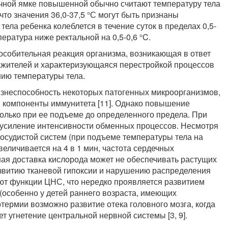
чной ямке повышенной обычно считают температуру тела
 что значения 36,0-37,5 °С могут быть признаны
тела ребенка колеблется в течение суток в пределах 0,5-
ература ниже ректальной на 0,5-0,6 °C.
особительная реакция организма, возникающая в ответ
ажителей и характеризующаяся перестройкой процессов
нию температуры тела.
знеспособность некоторых патогенных микроорганизмов,
 компоненты иммунитета [11]. Однако повышение
олько при ее подъеме до определенного предела. При
я усиление интенсивности обменных процессов. Несмотря
осудистой систем (при подъеме температуры тела на
еличивается на 4 в 1 мин, частота сердечных
шая доставка кислорода может не обеспечивать растущих
развитию тканевой гипоксии и нарушению распределения
ают функции ЦНС, что нередко проявляется развитием
(особенно у детей раннего возраста, имеющих
ермии возможно развитие отека головного мозга, когда
т угнетение центральной нервной системы [3, 9].