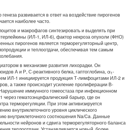
генеза развивается в ответ на воздействие пирогенов
чается наиболее часто.
лоцитов и макрофагов синтезировать и выделять при
терлейкины (ИЛ-1, ИЛ-6), фактор некроза опухоли (ФНО)
енных пирогенов является терморегуляторный центр,
опродукции и теплоотдачи, обеспечивая тем самым
колебания.
атором в механизме развития лихорадки. Он
идов А и Р, С-реактивного белка, гаптоглобина, α
-
1
ием ИЛ-1 инициируется продукция Т-лимфоцитами ИЛ-2 и
ров, а также происходит усиление пролиферации В-
 Нарушение иммунного гомеостаза при инфекционном
 через гематоэнцефалический барьер, где он
тра терморегуляции. При этом активизируется
шению внутриклеточного уровня циклического
ию внутриклеточного соотношения Na/Ca. Данные
ельности нейронов и сдвига терморегуляторного баланса
ения теплоотдачи. Устанавливается новый, более