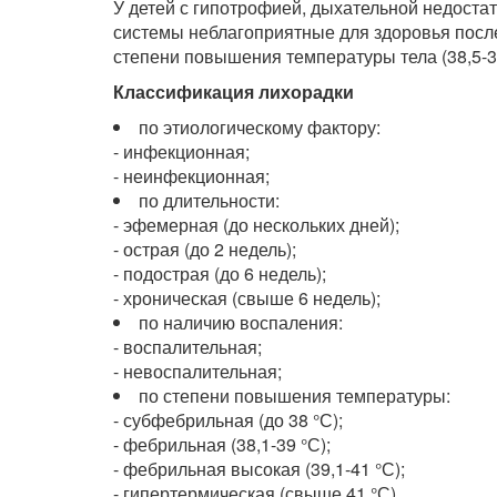
У детей с гипотрофией, дыхательной недоста
системы неблагоприятные для здоровья посл
степени повышения температуры тела (38,5-39
Классификация лихорадки
по этиологическому фактору:
- инфекционная;
- неинфекционная;
по длительности:
- эфемерная (до нескольких дней);
- острая (до 2 недель);
- подострая (до 6 недель);
- хроническая (свыше 6 недель);
по наличию воспаления:
- воспалительная;
- невоспалительная;
по степени повышения температуры:
- субфебрильная (до 38 °С);
- фебрильная (38,1-39 °С);
- фебрильная высокая (39,1-41 °С);
- гипертермическая (свыше 41 °С).