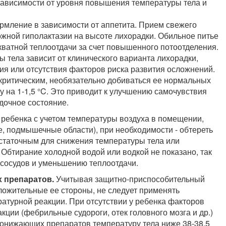
зависимости от уровня повышения температуры тела и
рмление в зависимости от аппетита. Прием свежего
ожной гиполактазии на высоте лихорадки. Обильное питье
декватной теплоотдачи за счет повышенного потоотделения.
 тела зависит от клинического варианта лихорадки,
я или отсутствия факторов риска развития осложнений.
критическим, необязательно добиваться ее нормальных
у на 1-1,5 °C. Это приводит к улучшению самочувствия
дочное состояние.
 ребенка с учетом температуры воздуха в помещении,
е, подмышечные области), при необходимости - обтереть
остаточным для снижения температуры тела или
Обтирание холодной водой или водкой не показано, так
 сосудов и уменьшению теплоотдачи.
 препаратов.
Учитывая защитно-приспособительный
ложительные ее стороны, не следует применять
турной реакции. При отсутствии у ребенка факторов
ции (фебрильные судороги, отек головного мозга и др.)
онижающих препаратов температуру тела ниже 38-38,5