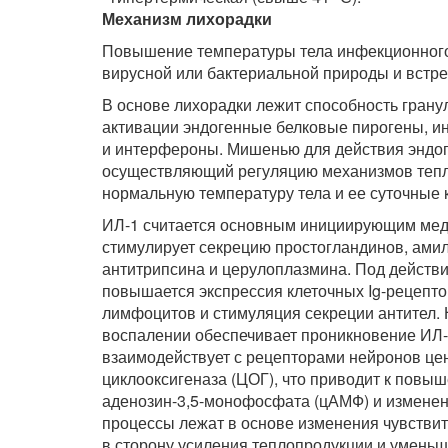
Механизм лихорадки
Повышение температуры тела инфекционного 
вирусной или бактериальной природы и встре
В основе лихорадки лежит способность грану
активации эндогенные белковые пирогены, ин
и интерфероны. Мишенью для действия эндог
осуществляющий регуляцию механизмов тепл
нормальную температуру тела и ее суточные 
ИЛ-1 считается основным инициирующим меди
стимулирует секрецию простогландинов, амило
антитрипсина и церулоплазмина. Под действ
повышается экспрессия клеточных Ig-рецепто
лимфоцитов и стимуляция секреции антител.
воспалении обеспечивает проникновение ИЛ-1
взаимодействует с рецепторами нейронов цен
циклооксигеназа (ЦОГ), что приводит к повы
аденозин-3,5-монофосфата (цАМФ) и изменен
процессы лежат в основе изменения чувствит
в сторону усиления теплопродукции и уменьш