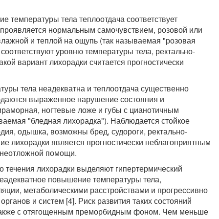
ие температуры тела теплоотдача соответствует
 проявляется нормальным самочувствием, розовой или
лажной и теплой на ощупь (так называемая "розовая
 соответствуют уровню температуры тела, ректально-
акой вариант лихорадки считается прогностически
туры тела неадекватна и теплоотдача существенно
юдаются выраженное нарушение состояния и
 мраморная, ногтевые ложе и губы с цианотичным
ываемая "бледная лихорадка"). Наблюдается стойкое
дия, одышка, возможны бред, судороги, ректально-
ение лихорадки является прогностически неблагоприятным
 неотложной помощи.
го течения лихорадки выделяют гипертермический
 неадекватное повышение температуры тела,
ции, метаболическими расстройствами и прогрессивно
ганов и систем [4]. Риск развития таких состояний
а также с отягощенным преморбидным фоном. Чем меньше