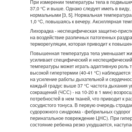
При измерении температуры тела в подмыше
37,0 °С и выше. Однако следует иметь в виду,
нормальными [3, 5]. Нормальная температура 
1,0 °C, повышаясь к вечеру. Аксиллярная темп
Лихорадка - неспецифическая защитно-присп
на воздействие различных патогенных раздр
терморегуляции, которая приводит к повыше
Повышенная температура тела уменьшает жи
усиливает специфический и неспецифический
температуры может играть адаптивную роль т
высокой гипертермии (40-41 °С) наблюдаетс
на усиление работы дыхательной и сердечнос
каждый градус выше 37 °С частота дыхания ув
сокращений (ЧСС) - на 10-20 в 1 мин) возрос
потребностей в нем тканей, что приводит к 
сосудистого тонуса. В первую очередь страд
судорожного синдрома - фебрильных судорог 
перинатальное повреждение ЦНС). При гиперт
состояние ребенка резко ухудшается, наступае