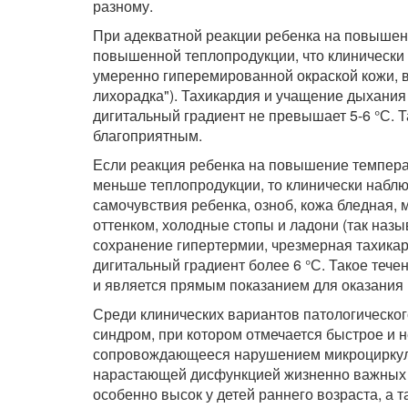
разному.
При адекватной реакции ребенка на повышен
повышенной теплопродукции, что клинически
умеренно гиперемированной окраской кожи, в
лихорадка"). Тахикардия и учащение дыхания
дигитальный градиент не превышает 5-6 °С. Т
благоприятным.
Если реакция ребенка на повышение темпера
меньше теплопродукции, то клинически набл
самочувствия ребенка, озноб, кожа бледная,
оттенком, холодные стопы и ладони (так наз
сохранение гипертермии, чрезмерная тахикар
дигитальный градиент более 6 °С. Такое теч
и является прямым показанием для оказания
Среди клинических вариантов патологическо
синдром, при котором отмечается быстрое и
сопровождающееся нарушением микроциркуля
нарастающей дисфункцией жизненно важных ор
особенно высок у детей раннего возраста, 