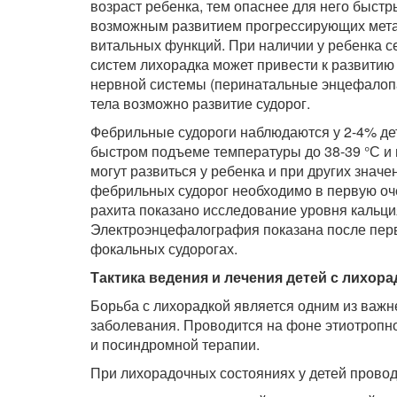
возраст ребенка, тем опаснее для него быстр
возможным развитием прогрессирующих мета
витальных функций. При наличии у ребенка с
систем лихорадка может привести к развитию
нервной системы (перинатальные энцефалопа
тела возможно развитие судорог.
Фебрильные судороги наблюдаются у 2-4% дете
быстром подъеме температуры до 38-39 °С и
могут развиться у ребенка и при других знач
фебрильных судорог необходимо в первую оче
рахита показано исследование уровня кальц
Электроэнцефалография показана после перв
фокальных судорогах.
Тактика ведения и лечения детей с лихора
Борьба с лихорадкой является одним из важ
заболевания. Проводится на фоне этиотропно
и посиндромной терапии.
При лихорадочных состояниях у детей прово