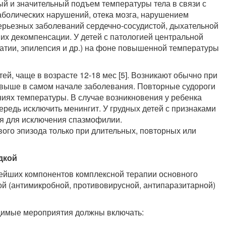
ый и значительный подъем температуры тела в связи с
болических нарушений, отека мозга, нарушением
ерьезных заболеваний сердечно-сосудистой, дыхательной
 их декомпенсации. У детей с патологией центральной
тии, эпилепсия и др.) на фоне повышенной температуры
й, чаще в возрасте 12-18 мес [5]. Возникают обычно при
 выше в самом начале заболевания. Повторные судороги
ениях температуры. В случае возникновения у ребенка
редь исключить менингит. У грудных детей с признаками
ия для исключения спазмофилии.
ого эпизода только при длительных, повторных или
дкой
нейших компонентов комплексной терапии основного
й (антимикробной, противовирусной, антипаразитарной)
димые мероприятия должны включать: