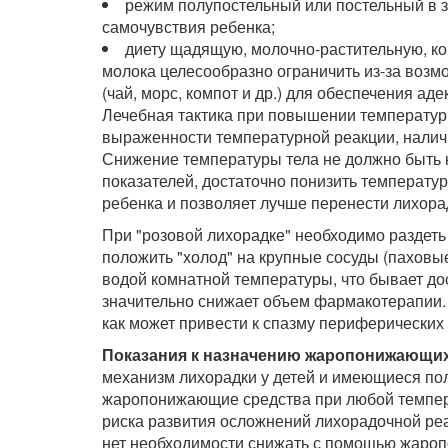
режим полупостельный или постельный в 
самочувствия ребенка;
диету щадящую, молочно-растительную, ко
молока целесообразно ограничить из-за возм
(чай, морс, компот и др.) для обеспечения а
Лечебная тактика при повышении температуры
выраженности температурной реакции, наличи
Снижение температуры тела не должно быть 
показателей, достаточно понизить температур
ребенка и позволяет лучше перенести лихора
При "розовой лихорадке" необходимо раздеть
положить "холод" на крупные сосуды (паховы
водой комнатной температуры, что бывает д
значительно снижает объем фармакотерапии. 
как может привести к спазму периферических
Показания к назначению жаропонижающих
механизм лихорадки у детей и имеющиеся по
жаропонижающие средства при любой темпера
риска развития осложнений лихорадочной реак
нет необходимости снижать с помощью жароп