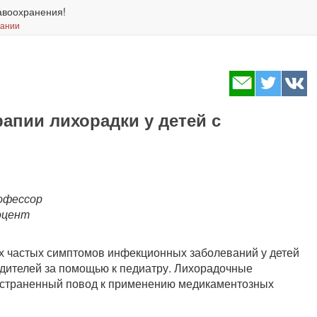
авоохранения!
вании
апии лихорадки у детей с
рофессор
доцент
х частых симптомов инфекционных заболеваний у детей
одителей за помощью к педиатру. Лихорадочные
остраненный повод к применению медикаментозных