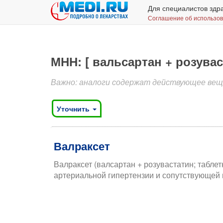
Для специалистов здр
Соглашение об использо
МНН: [ вальсартан + розувас
Важно: аналоги содержат действующее вещес
Уточнить
Валраксет
Валраксет (валсартан + розувастатин; таблет
артериальной гипертензии и сопутствующей