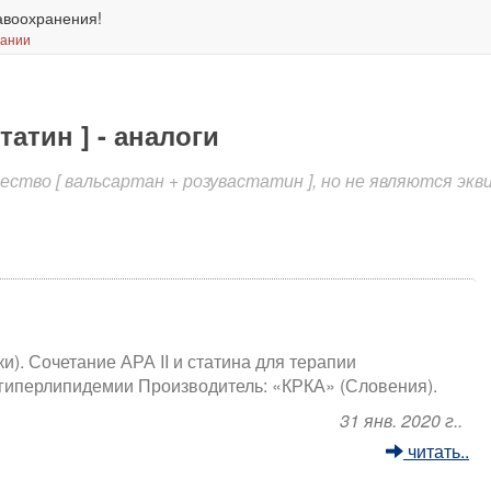
авоохранения!
вании
татин ] - аналоги
тво [ вальсартан + розувастатин ], но не являются экв
ки). Сочетание АРА II и статина для терапии
 гиперлипидемии Производитель: «КРКА» (Словения).
31 янв. 2020 г..
читать..