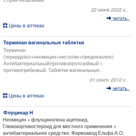
22 июня 2022 г..
читать..
Цены в аптеках
Тержинан вагинальные таблетки
Тержинан
(тернидазол+неомицин+нистатин+преднизолон):
Антибактериальный/противопротозойный +
противогрибковый. Таблетки вагинальные.
01 сент. 2012 г..
читать..
Цены в аптеках
Флуцинар Н
Неомицин + флуоцинолона ацетонид.
Глюкокортикостероид для местного применения +
антибактериальное средство. Фармзавод Ельфа А.О.