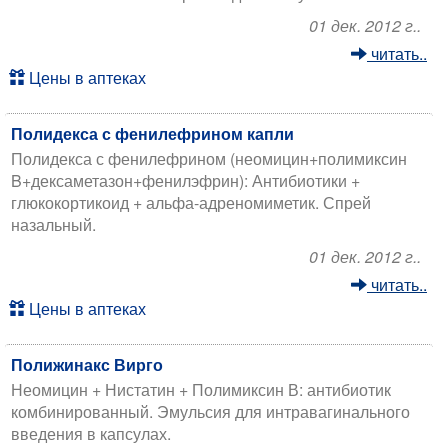
01 дек. 2012 г..
читать..
Цены в аптеках
Полидекса с фенилефрином капли
Полидекса с фенилефрином (неомицин+полимиксин
B+дексаметазон+фенилэфрин): Антибиотики +
глюкокортикоид + альфа-адреномиметик. Спрей
назальный.
01 дек. 2012 г..
читать..
Цены в аптеках
Полижинакс Вирго
Неомицин + Нистатин + Полимиксин В: антибиотик
комбинированный. Эмульсия для интравагинального
введения в капсулах.