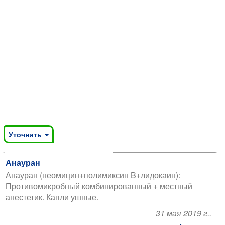
Уточнить
Анауран
Анауран (неомицин+полимиксин B+лидокаин):
Противомикробный комбинированный + местный
анестетик. Капли ушные.
31 мая 2019 г..