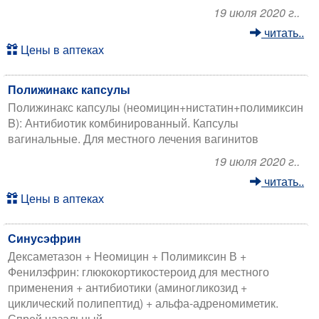
19 июля 2020 г..
читать..
Цены в аптеках
Полижинакс капсулы
Полижинакс капсулы (неомицин+нистатин+полимиксин
B): Антибиотик комбинированный. Капсулы
вагинальные. Для местного лечения вагинитов
19 июля 2020 г..
читать..
Цены в аптеках
Синусэфрин
Дексаметазон + Неомицин + Полимиксин В +
Фенилэфрин: глюкокортикостероид для местного
применения + антибиотики (аминогликозид +
циклический полипептид) + альфа-адреномиметик.
Спрей назальный.