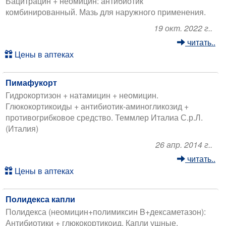
Бацитрацин + неомицин: антибиотик
комбинированный. Мазь для наружного применения.
19 окт. 2022 г..
читать..
Цены в аптеках
Пимафукорт
Гидрокортизон + натамицин + неомицин.
Глюкокортикоиды + антибиотик-аминогликозид +
противогрибковое средство. Теммлер Италиа С.р.Л.
(Италия)
26 апр. 2014 г..
читать..
Цены в аптеках
Полидекса капли
Полидекса (неомицин+полимиксин B+дексаметазон):
Антибиотики + глюкокортикоид. Капли ушные.