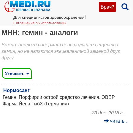
Врач?
Для специалистов здравоохранения!
Соглашение об использовании
МНН: гемин - аналоги
Важно: аналоги содержат действующее вещество
гемин, но не являются эквивалентной заменой друг
другу
Уточнить
Нормосанг
Гемин. Порфирии острой средство лечения. ЭВЕР
Фарма Йена ГмбХ (Германия)
23 дек. 2015 г..
читать..