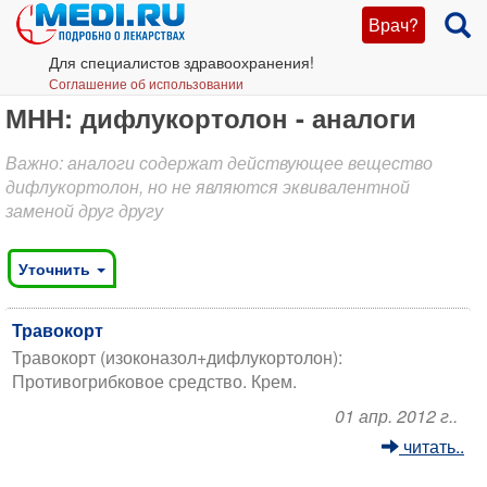
Врач?
Для специалистов здравоохранения!
Соглашение об использовании
МНН: дифлукортолон - аналоги
Важно: аналоги содержат действующее вещество
дифлукортолон, но не являются эквивалентной
заменой друг другу
Уточнить
Травокорт
Травокорт (изоконазол+дифлукортолон):
Противогрибковое средство. Крем.
01 апр. 2012 г..
читать..